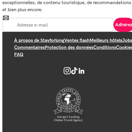
exceptionnelles, de contenu touristique, de recommandations
et bien plus encore.
Adhére
À propos de Stayforlong
Ventes flash
Meilleurs hôtels
Job
Commentaires
Protection des données
Conditions
Cookie
FAQ