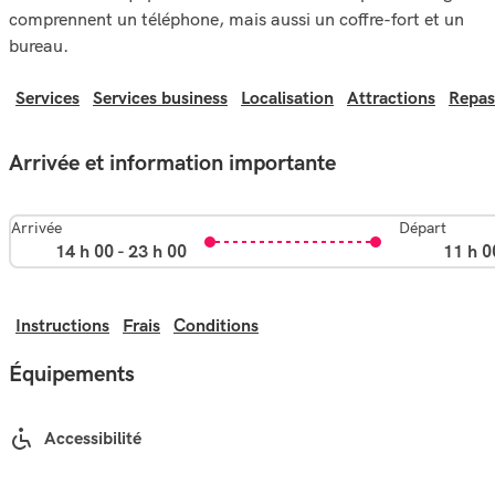
comprennent un téléphone, mais aussi un coffre-fort et un
bureau.
Services
Services business
Localisation
Attractions
Repas
Arrivée et information importante
Arrivée
Départ
14 h 00 - 23 h 00
11 h 0
Instructions
Frais
Conditions
Équipements
Accessibilité