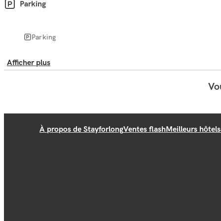
Parking
Parking
Afficher plus
Vou
À propos de Stayforlong
Ventes flash
Meilleurs hôtels