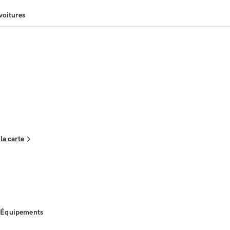
voitures
 la carte
Équipements