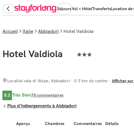
Séjours
Vol + Hôtel
Transferts
Location de 
Accueil
Italie
Abbiadori
Hotel Valdiola
Hotel Valdiola
Localita'cala di Volpe, Abbiadori
· 0.9 km du centre
Afficher sur
Très Bien
8.2
78
commentaires
Plus d’hébergements à Abbiadori
Aperçu
Chambres
Commentaires
Détails