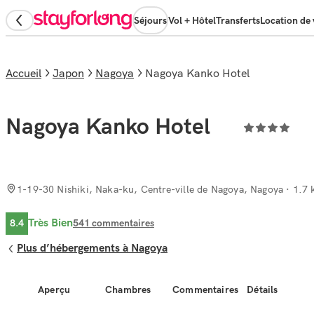
Séjours
Vol + Hôtel
Transferts
Location de 
Accueil
Japon
Nagoya
Nagoya Kanko Hotel
Nagoya Kanko Hotel
1-19-30 Nishiki, Naka-ku, Centre-ville de Nagoya, Nagoya
· 1.7 
Très Bien
8.4
541
commentaires
Plus d’hébergements à Nagoya
Aperçu
Chambres
Commentaires
Détails