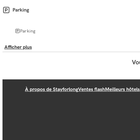
Parking
Parking
Afficher plus
Vou
À propos de Stayforlong
Ventes flash
Meilleurs hôtels