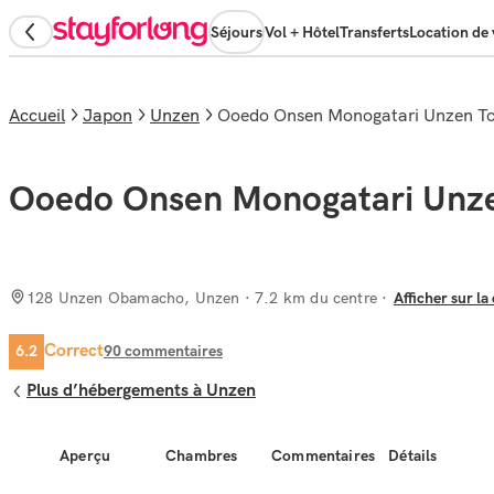
Séjours
Vol + Hôtel
Transferts
Location de 
Accueil
Japon
Unzen
Ooedo Onsen Monogatari Unzen T
Ooedo Onsen Monogatari Unz
128 Unzen Obamacho, Unzen
· 7.2 km du centre
Afficher sur la
Correct
6.2
90
commentaires
Plus d’hébergements à Unzen
Aperçu
Chambres
Commentaires
Détails