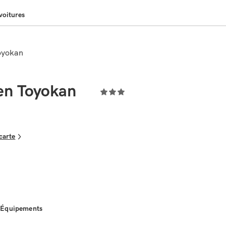
voitures
oyokan
en Toyokan
 carte
Équipements