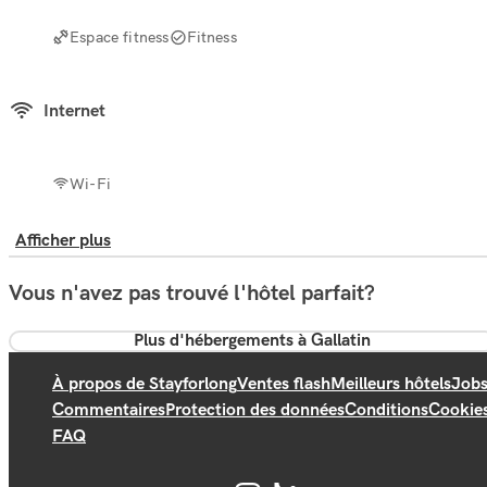
Espace fitness
Fitness
Internet
Wi-Fi
Afficher plus
Vous n'avez pas trouvé l'hôtel parfait?
Plus d'hébergements à Gallatin
À propos de Stayforlong
Ventes flash
Meilleurs hôtels
Job
Commentaires
Protection des données
Conditions
Cookie
FAQ